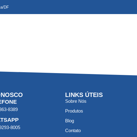
ia/DF
ONOSCO
LINKS ÚTEIS
Sobre Nós
EFONE
3363-8389
Produtos
TSAPP
Blog
99293-8005
Contato